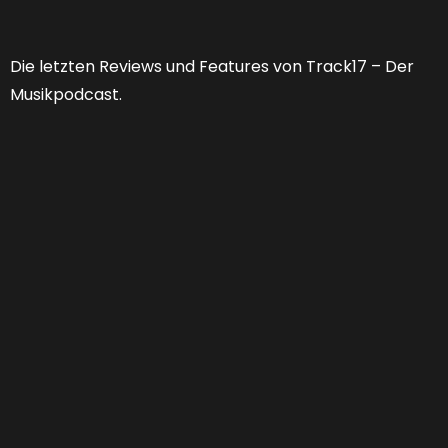
Die letzten Reviews und Features von Track17 – Der
Musikpodcast.
Feature 53 | Welche Zukunft hat der
Musikjournalismus?
FEATURES
,
PODCAST
01:25:13
0 COMMENTS
Von “Niemand braucht noch Musikjournalismus” zu
“Er muss sich doch nur neu erfinden.” Jahr für Jahr
verabschieden wir Musikmagazine und Websiten,
monieren Relevanzverluste und stellen uns die
Frage: “Wer soll das eigentlich alles noch