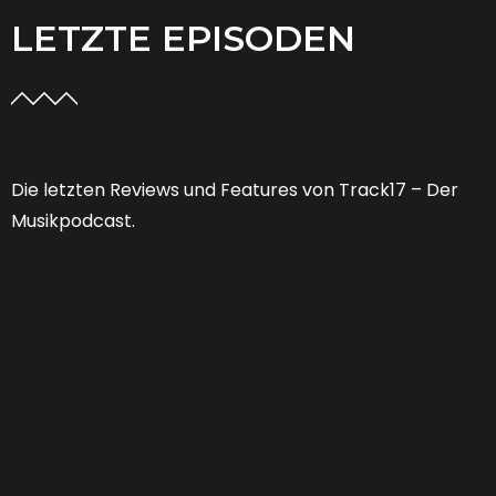
LETZTE EPISODEN
Die letzten Reviews und Features von Track17 – Der
Musikpodcast.
Feature 53 | Welche Zukunft hat der
Musikjournalismus?
FEATURES
,
PODCAST
01:25:13
0 COMMENTS
Von “Niemand braucht noch Musikjournalismus” zu