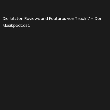
Die letzten Reviews und Features von Track17 – Der
Musikpodcast.
Feature 53 | Welche Zukunft hat der
Musikjournalismus?
FEATURES
,
PODCAST
01:25:13
0 COMMENTS
Von “Niemand braucht noch Musikjournalismus” zu
“Er muss sich doch nur neu erfinden.” Jahr für Jahr
verabschieden wir Musikmagazine und Websiten,
monieren Relevanzverluste und stellen uns die
Frage: “Wer soll das eigentlich alles noch