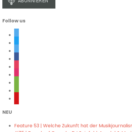
Follow us
twitter
twitter
twitter
facebook
instagram
instagram
spotify
spotify
lastfm
NEU
Feature 53 | Welche Zukunft hat der Musikjournali