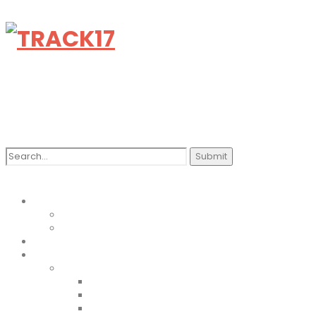
Search
for:
PODCAST
Review
Features
PLAYLIST
BLOG
LISTEN
2025
2024
2023