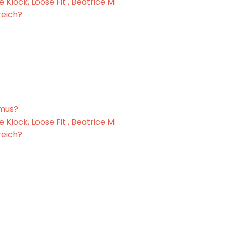
 Klock, Loose Fit , Beatrice M
reich?
smus?
 Klock, Loose Fit , Beatrice M
reich?