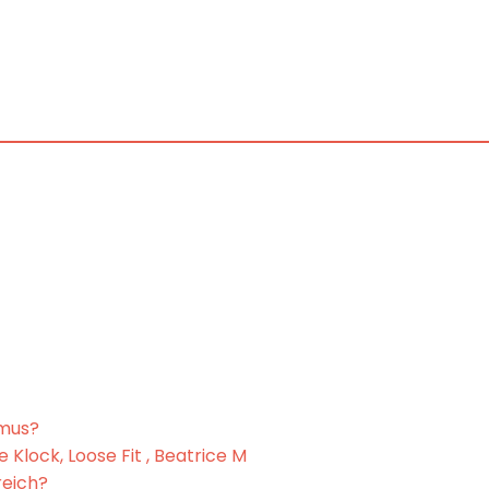
smus?
 Klock, Loose Fit , Beatrice M
reich?