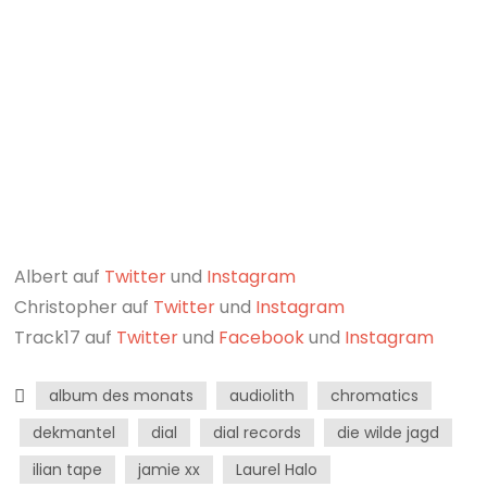
Albert auf
Twitter
und
Instagram
Christopher auf
Twitter
und
Instagram
Track17 auf
Twitter
und
Facebook
und
Instagram
album des monats
audiolith
chromatics
dekmantel
dial
dial records
die wilde jagd
ilian tape
jamie xx
Laurel Halo