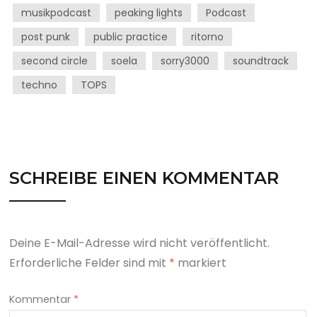
musikpodcast
peaking lights
Podcast
post punk
public practice
ritorno
second circle
soela
sorry3000
soundtrack
techno
TOPS
SCHREIBE EINEN KOMMENTAR
Deine E-Mail-Adresse wird nicht veröffentlicht.
Erforderliche Felder sind mit
*
markiert
Kommentar
*