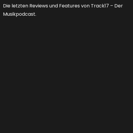
Die letzten Reviews und Features von Track17 – Der
Musikpodcast.
Feature 53 | Welche Zukunft hat der
Musikjournalismus?
FEATURES
,
PODCAST
01:25:13
0 COMMENTS
Von “Niemand braucht noch Musikjournalismus” zu
“Er muss sich doch nur neu erfinden.” Jahr für Jahr
verabschieden wir Musikmagazine und Websiten,
monieren Relevanzverluste und stellen uns die
Frage: “Wer soll das eigentlich alles noch
bezahlen?” Will das noch wer...