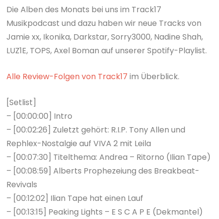
Die Alben des Monats bei uns im Track17
Musikpodcast und dazu haben wir neue Tracks von
Jamie xx, Ikonika, Darkstar, Sorry3000, Nadine Shah,
LUZ1E, TOPS, Axel Boman auf unserer Spotify-Playlist.
Alle Review-Folgen von Track17
im Überblick.
[Setlist]
– [00:00:00] Intro
– [00:02:26] Zuletzt gehört: R.I.P. Tony Allen und
Rephlex-Nostalgie auf VIVA 2 mit Leila
– [00:07:30] Titelthema: Andrea – Ritorno (Ilian Tape)
– [00:08:59] Alberts Prophezeiung des Breakbeat-
Revivals
– [00:12:02] Ilian Tape hat einen Lauf
– [00:13:15] Peaking Lights – E S C A P E (Dekmantel)