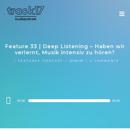
Feature 33 | Deep Listening – Haben wir
verlernt, Musik intensiv zu hören?
FEATURES
,
PODCAST
00:56:39
0 COMMENTS
Audio-
00:00
00:00
Player