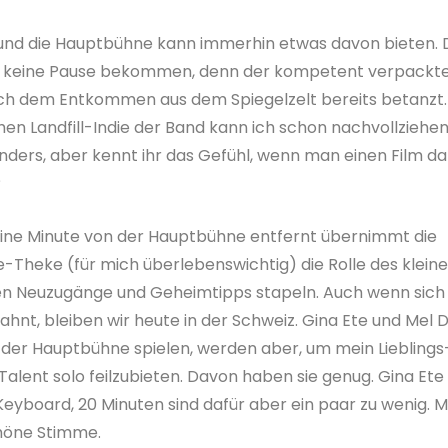
, und die Hauptbühne kann immerhin etwas davon bieten. 
üße keine Pause bekommen, denn der kompetent verpackt
ach dem Entkommen aus dem Spiegelzelt bereits betanzt.
hen Landfill-Indie der Band kann ich schon nachvollziehen
 anders, aber kennt ihr das Gefühl, wenn man einen Film d
?
eine Minute von der Hauptbühne entfernt übernimmt die
-Theke (für mich überlebenswichtig) die Rolle des klein
anten Neuzugänge und Geheimtipps stapeln. Auch wenn sich
ahnt, bleiben wir heute in der Schweiz. Gina Ete und Mel 
 der Hauptbühne spielen, werden aber, um mein Lieblings
alent solo feilzubieten. Davon haben sie genug. Gina Ete
yboard, 20 Minuten sind dafür aber ein paar zu wenig. M
chöne Stimme.