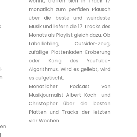
wohnt, treffen sich in Track 17
monatlich zum perfiden Plausch
über die beste und weirdeste
s
Musik und liefern die 17 Tracks des
Monats als Playlist gleich dazu. Ob
Labelliebling, Outsider-Zeug,
zufällige Plattenladen-Eroberung
oder König des YouTube-
,
Algorithmus. Wird es geliebt, wird
m
es aufgetischt.
Monatlicher Podcast von
Musikjournalist Albert Koch und
Christopher über die besten
Platten und Tracks der letzten
vier Wochen.
ßen
f