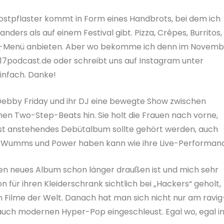
ostpflaster kommt in Form eines Handbrots, bei dem ich
ders als auf einem Festival gibt. Pizza, Crêpes, Burritos,
ern-Menü anbieten. Aber wo bekomme ich denn im Novemb
k17podcast.de oder schreibt uns auf Instagram unter
infach. Danke!
n Debby Friday und ihr DJ eine bewegte Show zwischen
en Two-Step-Beats hin. Sie holt die Frauen nach vorne,
ächst anstehendes Debütalbum sollte gehört werden, auch
iel Wumms und Power haben kann wie ihre Live-Performan
en neues Album schon länger draußen ist und mich sehr
on für ihren Kleiderschrank sichtlich bei „Hackers“ geholt,
en Filme der Welt. Danach hat man sich nicht nur am ravig
auch modernen Hyper-Pop eingeschleust. Egal wo, egal i