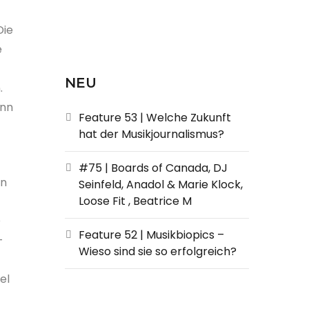
Die
e
NEU
.
ann
Feature 53 | Welche Zukunft
hat der Musikjournalismus?
#75 | Boards of Canada, DJ
en
Seinfeld, Anadol & Marie Klock,
Loose Fit , Beatrice M
D
Feature 52 | Musikbiopics –
-
Wieso sind sie so erfolgreich?
el