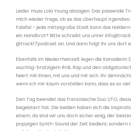
Leider muss Lola Young absagen. Das passende Tr
mich wieder frage, ob es das überhaupt irgendwo an
Falafel – jede mittelgroße Stadt kann das Hald
ein Handbrot? Bitte schreibt uns unter info@trac
@track17podcast an. Und dann folgt ihr uns dort e
Ebenfalls im Niederrheinzelt legen die Kanadieri
wuchtig-bratzigem RnB, Rap und den obligatorisch
feiert mit ihnen, mit uns und mit sich. Ihr demn
wenn ich mir kaum vorstellen kann, dass es so v
Den Tag beendet das französische Duo UTO, dess
begeistert hat. Die beiden haben sich die Inspirati
einem, da sind wir uns doch sicher einig, der best
poppigen Synth-Sound der Zeit bedient, sondern 