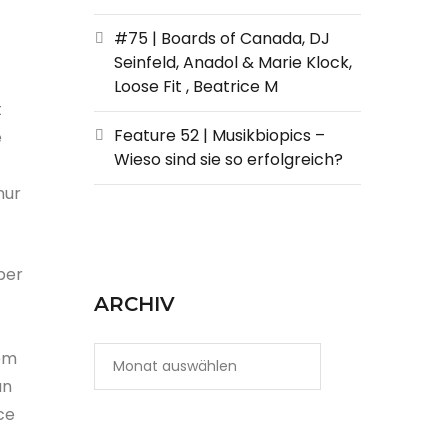
#75 | Boards of Canada, DJ
Seinfeld, Anadol & Marie Klock,
Loose Fit , Beatrice M
t
Feature 52 | Musikbiopics –
e
Wieso sind sie so erfolgreich?
nur
ber
ARCHIV
iem
an
ce