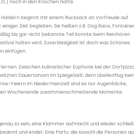
I.O.) noch in den Knochen hatte.
 Haldern beginnt mit einem Rucksack an Vorfreude auf
einiger Zeit begleiten. Sie heißen z.B. Dog Race, Fontaine
mäßig bis gar nicht bekannte Teil konnte beim Reinhören
tival halten wird. Zuverlässigkeit ist doch was Schönes.
n einfügen.
lernen. Zwischen kulinarischer Euphorie bei der Dorfpizza
witzten Dauertanzen im Spiegelzelt, dem Libellenflug bei
w-Feiern im Niederrheinzelt sind es nur Augenblicke,
digen Wochenende zusammenschmelzende Momente.
genau zu sein, eine Klammer aufmacht und wieder schlie
beginnt und endet. Eine Party, die sowohl die Personen au