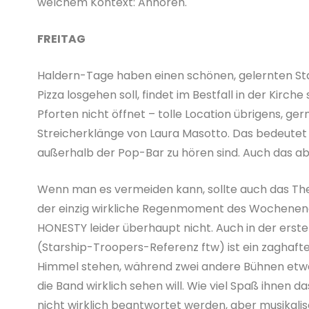
welchem Kontext: Anhören.
FREITAG
Haldern-Tage haben einen schönen, gelernten Star
Pizza losgehen soll, findet im Bestfall in der Kirc
Pforten nicht öffnet – tolle Location übrigens, 
Streicherklänge von Laura Masotto. Das bedeutet
außerhalb der Pop-Bar zu hören sind. Auch das abe
Wenn man es vermeiden kann, sollte auch das The
der einzig wirkliche Regenmoment des Wochenen
HONESTY leider überhaupt nicht. Auch in der erst
(Starship-Troopers-Referenz ftw) ist ein zaghafte
Himmel stehen, während zwei andere Bühnen etwa
die Band wirklich sehen will. Wie viel Spaß ihnen
nicht wirklich beantwortet werden, aber musikalisch 