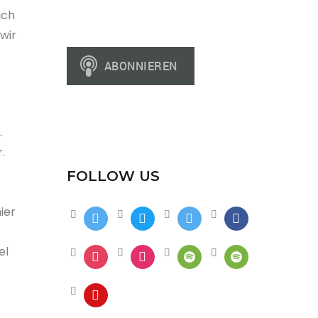
ich
wir
.
.
FOLLOW US
ier
el