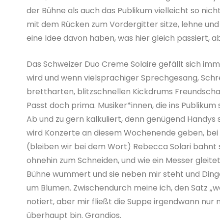
der Bühne als auch das Publikum vielleicht so nicht
mit dem Rücken zum Vordergitter sitze, lehne und 
eine Idee davon haben, was hier gleich passiert, a
Das Schweizer Duo Creme Solaire gefällt sich imme
wird und wenn vielsprachiger Sprechgesang, Schre
brettharten, blitzschnellen Kickdrums Freundscha
Passt doch prima. Musiker*innen, die ins Publikum 
Ab und zu gern kalkuliert, denn genügend Handys s
wird Konzerte an diesem Wochenende geben, bei de
(bleiben wir bei dem Wort) Rebecca Solari bahnt s
ohnehin zum Schneiden, und wie ein Messer gleitet
Bühne wummert und sie neben mir steht und Dinge 
um Blumen. Zwischendurch meine ich, den Satz „we
notiert, aber mir fließt die Suppe irgendwann nur n
überhaupt bin. Grandios.