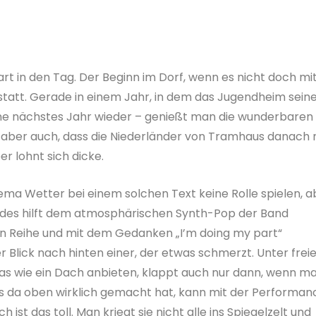
t in den Tag. Der Beginn im Dorf, wenn es nicht doch mi
he statt. Gerade in einem Jahr, in dem das Jugendheim sein
gerne nächstes Jahr wieder – genießt man die wunderbaren
 aber auch, dass die Niederländer von Tramhaus danach 
r lohnt sich dicke.
ma Wetter bei einem solchen Text keine Rolle spielen, a
des hilft dem atmosphärischen Synth-Pop der Band
en Reihe und mit dem Gedanken „I’m doing my part“
r Blick nach hinten einer, der etwas schmerzt. Unter fre
s wie ein Dach anbieten, klappt auch nur dann, wenn m
 das da oben wirklich gemacht hat, kann mit der Performan
ist das toll. Man kriegt sie nicht alle ins Spiegelzelt und