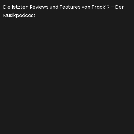
Die letzten Reviews und Features von Track17 – Der
Musikpodcast.
Feature 53 | Welche Zukunft hat der
Musikjournalismus?
FEATURES
,
PODCAST
01:25:13
0 COMMENTS
Von “Niemand braucht noch Musikjournalismus” zu
“Er muss sich doch nur neu erfinden.” Jahr für Jahr
verabschieden wir Musikmagazine und Websiten,
monieren Relevanzverluste und stellen uns die
Frage: “Wer soll das eigentlich alles noch
bezahlen?” Will das noch wer...