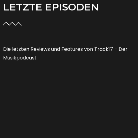
LETZTE EPISODEN
Die letzten Reviews und Features von Track17 – Der
Musikpodcast.
Feature 53 | Welche Zukunft hat der
Musikjournalismus?
FEATURES
,
PODCAST
01:25:13
0 COMMENTS
Von “Niemand braucht noch Musikjournalismus” zu
“Er muss sich doch nur neu erfinden.” Jahr für Jahr