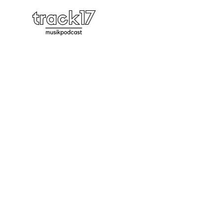
PO
#69 | Burial, Bodhi,