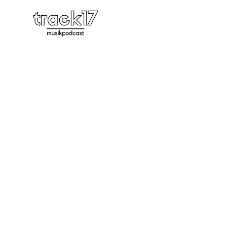
Feature 32 | Von City Pop
bis Avantgarde – Warum
feiert Musik aus Japan ihr
Revival?
FEATURES
,
PODCAST
01:48:24
0
COMMENTS
Mit Memo Jeftic und Fabian Peltsch. Japan
und seine Musik. Wir wollen wissen: Warum ist