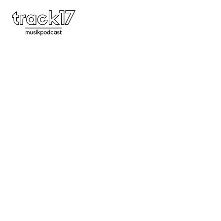
Feature 49 | Q&A #2 – Konzeptalben,
Jugendsünden, Crushes uvm.
FEATURES
,
PODCAST
00:52:21
0 COMMENTS