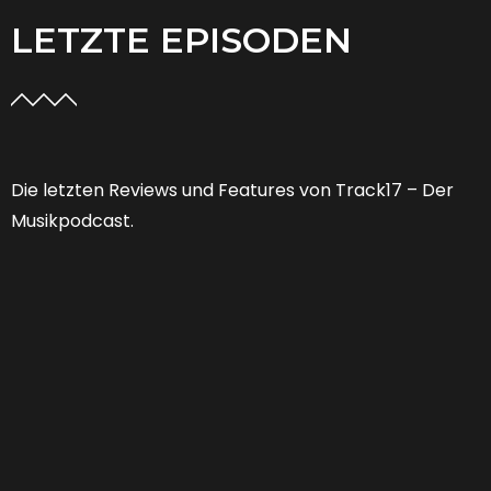
LETZTE EPISODEN
Die letzten Reviews und Features von Track17 – Der
Musikpodcast.
Feature 53 | Welche Zukunft hat der
Musikjournalismus?
FEATURES
,
PODCAST
01:25:13
0 COMMENTS
Von “Niemand braucht noch Musikjournalismus” zu