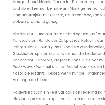
hiesiger Neuntklässler*innen für Programm gesorg
Und ob es hier nur beinahe um Musik gehen soll od
Einmannprojekt mit Gitarre, Drummachine, Loop-P
vielversprechend genug.
Abseits der – und hier bitte unbedingt die Anfüh
Tonstudio am Rande des Zeltplatzes. Haldern, das i
Jahren Black Country, New Road ein wundervolles,
Glücklichen spielen durften, stehen die Niederlän
Rockpalast-Kameras, die jeden Ton für die Nachwel
Post-Wave-Punk auf uns los. Das ist Musik, die im
Nostalgie erzählt – selbst, wenn nur die klingeln
Atmosphäre bleibt.
Haldern ist auch ein Festival, das sich regelmäßig
Playlists spazieren trage und die sich mit ersten 