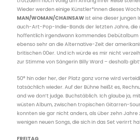
trotzdem noch völlig am Anfang ihrer Reise steh
Wieder werden einige Künstler*innen dieses Wochen
MAN/WOMAN/CHAINSAW
ist eine dieser junge
auch-Art-Pop-Indie-Bands der letzten Jahre, die 
hoffentlich irgendwann kommendes Debütalbum einl
ebenso sehr an die Alternative-Zeit der amerikani
britischen 00er. Und ich würde es mir nicht verze
zur Stimme von Sängerin Billy Ward – deshalb gibt
50° hin oder her, der Platz ganz vorne wird verte
tatsächlich wieder. Auf der Bühne heißt es, Rech
and we don’t judge. Buchstäblich. Ich glaube ja, m
wüsten Album, zwischen tropischen Gitarren-Sou
konnten sie gar nicht anders, als über zehn Jahre z
wenigen neuen Songs, die sich in das Set verirrt h
FREITAG