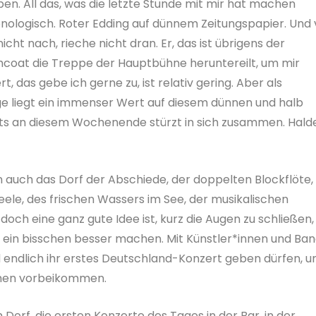
iben. All das, was die letzte Stunde mit mir hat machen
nologisch. Roter Edding auf dünnem Zeitungspapier. Und v
icht nach, rieche nicht dran. Er, das ist übrigens der
chcoat die Treppe der Hauptbühne heruntereilt, um mir
, das gebe ich gerne zu, ist relativ gering. Aber als
age liegt ein immenser Wert auf diesem dünnen und halb
ichts an diesem Wochenende stürzt in sich zusammen. Hald
en auch das Dorf der Abschiede, der doppelten Blockflöte,
ele, des frischen Wassers im See, der musikalischen
ch eine ganz gute Idee ist, kurz die Augen zu schließen,
 ein bisschen besser machen. Mit Künstler*innen und Ban
d endlich ihr erstes Deutschland-Konzert geben dürfen, u
sehen vorbeikommen.
Dorf, die ersten Konzerte des Tages in der Bar, in der