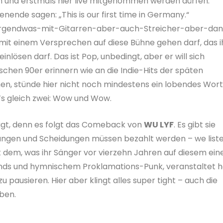
en und erstmals hier live mitgenommen werden dürfen.
ende sagen: „This is our first time in Germany.“
n Irgendwas-mit-Gitarren-aber-auch-Streicher-aber-da
mit einem Versprechen auf diese Bühne gehen darf, das i
ösen darf. Das ist Pop, unbedingt, aber er will sich
schen 90er erinnern wie an die Indie-Hits der späten
ihen, stünde hier nicht noch mindestens ein lobendes Wort
’s gleich zwei: Wow und Wow.
idigt, denn es folgt das Comeback von
WU LYF
. Es gibt sie
nungen und Scheidungen müssen bezahlt werden – we list
it dem, was ihr Sänger vor vierzehn Jahren auf diesem ein
nds und hymnischem Proklamations-Punk, veranstaltet h
u pausieren. Hier aber klingt alles super tight – auch die
aben.