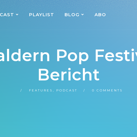
CAST
PLAYLIST
BLOG
ABO
aldern Pop Festi
Bericht
FEATURES
,
PODCAST
0 COMMENTS