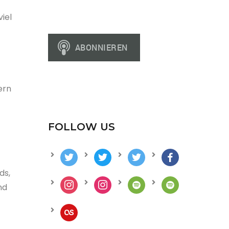
iel
ern
FOLLOW US
ds,
nd