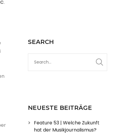
IC
.
SEARCH
e
i
-
en
NEUESTE BEITRÄGE
Feature 53 | Welche Zukunft
ber
hat der Musikjournalismus?