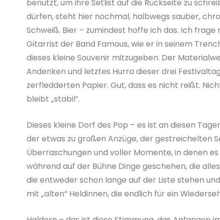
benutzt, um ihre Setlist auf die Rückseite zu schre
dürfen, steht hier nochmal, halbwegs sauber, chro
Schweiß. Bier – zumindest hoffe ich das. Ich frage n
Gitarrist der Band Famous, wie er in seinem Tren
dieses kleine Souvenir mitzugeben. Der Materialwert
Andenken und letztes Hurra dieser drei Festivalt
zerfledderten Papier. Gut, dass es nicht reißt. N
bleibt „stabil“.
Dieses kleine Dorf des Pop – es ist an diesen Tag
der etwas zu großen Anzüge, der gestreichelten Se
Überraschungen und voller Momente, in denen es do
während auf der Bühne Dinge geschehen, die alles
die entweder schon lange auf der Liste stehen un
mit „alten“ Heldinnen, die endlich für ein Wieder
Haldern – das ist diese Stimmung, das Anfangen im 