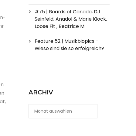
#75 | Boards of Canada, DJ
nn-
Seinfeld, Anadol & Marie Klock,
hr
Loose Fit , Beatrice M
Feature 52 | Musikbiopics –
Wieso sind sie so erfolgreich?
en
ARCHIV
en
at,