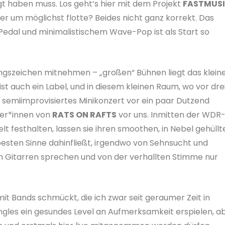
t haben muss. Los geht’s hier mit dem Projekt
FASTMUS
er um möglichst flotte? Beides nicht ganz korrekt. Das
edal und minimalistischem Wave-Pop ist als Start so
rungszeichen mitnehmen – „großen“ Bühnen liegt das klein
st auch ein Label, und in diesem kleinen Raum, wo vor dre
 semiimprovisiertes Minikonzert vor ein paar Dutzend
der*innen von
RATS ON RAFTS
vor uns. Inmitten der WDR
t festhalten, lassen sie ihren smoothen, in Nebel gehüllt
 besten Sinne dahinfließt, irgendwo von Sehnsucht und
den Gitarren sprechen und von der verhallten Stimme nur
 mit Bands schmückt, die ich zwar seit geraumer Zeit in
Singles ein gesundes Level an Aufmerksamkeit erspielen, a