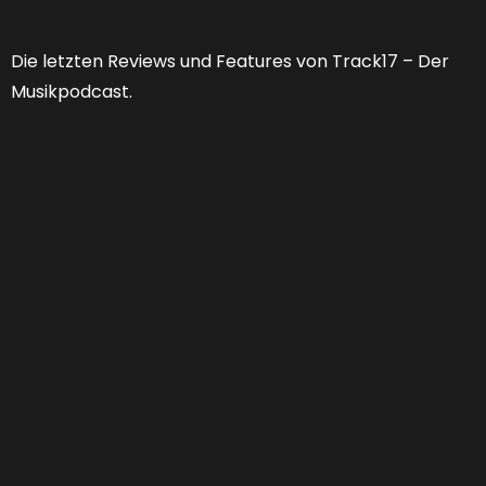
Die letzten Reviews und Features von Track17 – Der
Musikpodcast.
Feature 53 | Welche Zukunft hat der
Musikjournalismus?
FEATURES
,
PODCAST
01:25:13
0 COMMENTS
Von “Niemand braucht noch Musikjournalismus” zu
“Er muss sich doch nur neu erfinden.” Jahr für Jahr
verabschieden wir Musikmagazine und Websiten,
monieren Relevanzverluste und stellen uns die
Frage: “Wer soll das eigentlich alles noch