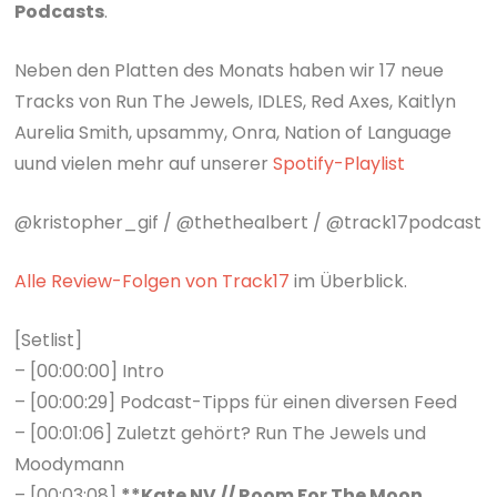
Podcasts
.
Neben den Platten des Monats haben wir 17 neue
Tracks von Run The Jewels, IDLES, Red Axes, Kaitlyn
Aurelia Smith, upsammy, Onra, Nation of Language
uund vielen mehr auf unserer
Spotify-Playlist
@kristopher_gif / @thethealbert / @track17podcast
Alle Review-Folgen von Track17
im Überblick.
[Setlist]
– [00:00:00] Intro
– [00:00:29] Podcast-Tipps für einen diversen Feed
– [00:01:06] Zuletzt gehört? Run The Jewels und
Moodymann
– [00:03:08]
**Kate NV // Room For The Moon