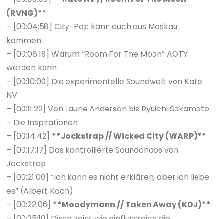
(RVNG)**
– [00:04:58] City-Pop kann auch aus Moskau
kommen
– [00:08:18] Warum “Room For The Moon” AOTY
werden kann
– [00:10:00] Die experimentelle Soundwelt von Kate
NV
– [00:11:22] Von Laurie Anderson bis Ryuichi Sakamoto
– Die Inspirationen
– [00:14:42]
**Jockstrap // Wicked City (WARP)**
– [00:17:17] Das kontrollierte Soundchaos von
Jockstrap
– [00:21:00] “Ich kann es nicht erklären, aber ich liebe
es” (Albert Koch)
– [00:22:06]
**Moodymann // Taken Away (KDJ)**
– [00:25:10] Dixon zeigt wie einflussreich die