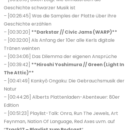
Geschichte schwarzer Musik ist
– [00:26:45] Was die Samples der Platte über ihre
Geschichte erzählen
– [00:30:20]
**Darkstar // Civic Jams (WARP)**
– [00:32:00] Als Anfang der 10er alle Kerls digitale
Tränen weinten
– [00:34:06] Das Dilemma der eigenen Ansprüche
– [00:39:42]
**Hiroshi Yoshimura // Green (Light In
The Attic)**
– [00:41:49] Kankyō Ongaku: Die Gebrauchsmusik der
Natur
– [00:44:26] Alberts Plattenladen-Abenteuer: 80er
Edition
– [00:51:23] Playlist-Talk: Onra, Run The Jewels, Art
Feynman, Nation Of Language, Red Axes uvm. auf
“
Track17 – Playlist zum Podcast
”