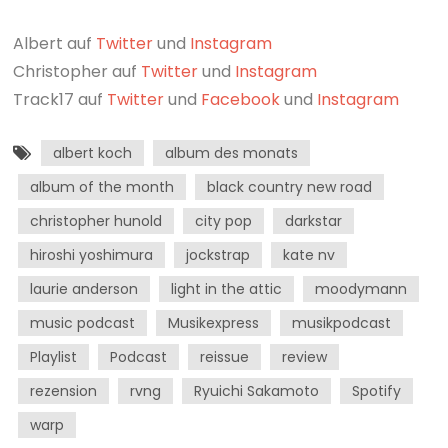
Albert auf
Twitter
und
Instagram
Christopher auf
Twitter
und
Instagram
Track17 auf
Twitter
und
Facebook
und
Instagram
albert koch
album des monats
album of the month
black country new road
christopher hunold
city pop
darkstar
hiroshi yoshimura
jockstrap
kate nv
laurie anderson
light in the attic
moodymann
music podcast
Musikexpress
musikpodcast
Playlist
Podcast
reissue
review
rezension
rvng
Ryuichi Sakamoto
Spotify
warp