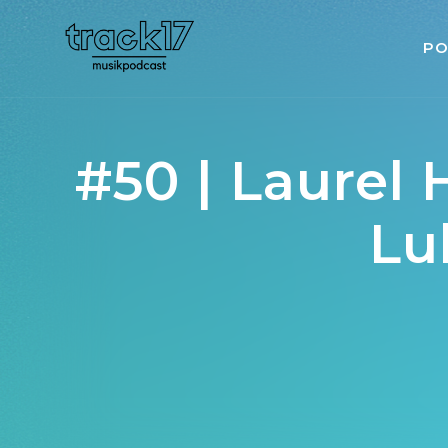
PO
#50 | Laurel 
Lu