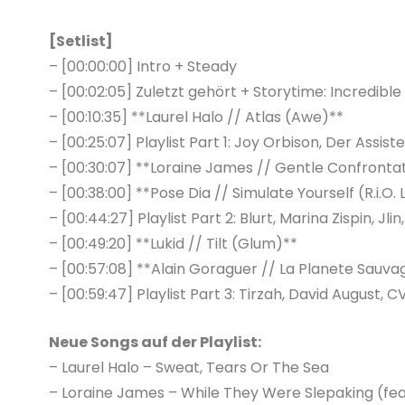
[Setlist]
– [00:00:00] Intro + Steady
– [00:02:05] Zuletzt gehört + Storytime: Incredibl
– [00:10:35] **Laurel Halo // Atlas (Awe)**
– [00:25:07] Playlist Part 1: Joy Orbison, Der Assis
– [00:30:07] **Loraine James // Gentle Confronta
– [00:38:00] **Pose Dia // Simulate Yourself (R.i.O.
– [00:44:27] Playlist Part 2: Blurt, Marina Zispin, Jli
– [00:49:20] **Lukid // Tilt (Glum)**
– [00:57:08] **Alain Goraguer // La Planete Sauv
– [00:59:47] Playlist Part 3: Tirzah, David August, 
Neue Songs auf der Playlist:
– Laurel Halo – Sweat, Tears Or The Sea
– Loraine James – While They Were Slepaking (fea