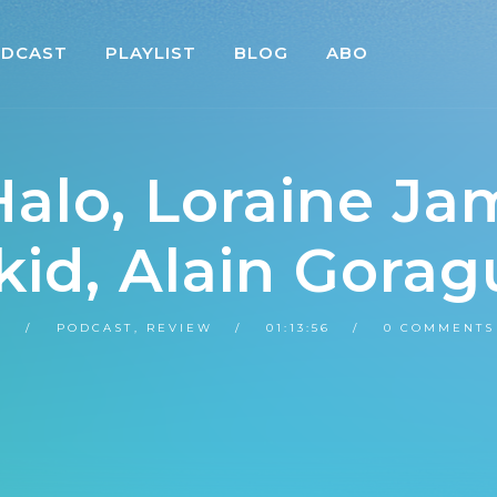
DCAST
PLAYLIST
BLOG
ABO
Halo, Loraine Ja
kid, Alain Gorag
PODCAST
,
REVIEW
01:13:56
0 COMMENTS