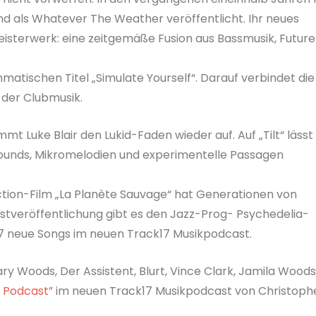
nd als Whatever The Weather veröffentlicht. Ihr neues
Meisterwerk: eine zeitgemäße Fusion aus Bassmusik, Future
atischen Titel „Simulate Yourself“. Darauf verbindet die
der Clubmusik.
t Luke Blair den Lukid-Faden wieder auf. Auf „Tilt“ lässt
ounds, Mikromelodien und experimentelle Passagen
ction-Film „La Planète Sauvage“ hat Generationen von
rstveröffentlichung gibt es den Jazz-Prog- Psychedelia-
 17 neue Songs im neuen Track17 Musikpodcast.
ilary Woods, Der Assistent, Blurt, Vince Clark, Jamila Woods
m Podcast”
im neuen Track17 Musikpodcast von Christoph