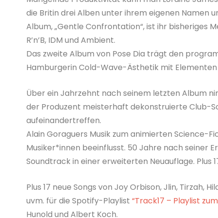
die Britin drei Alben unter ihrem eigenen Namen u
Album, „Gentle Confrontation“, ist ihr bisheriges 
R’n’B, IDM und Ambient.
Das zweite Album von Pose Dia trägt den programm
Hamburgerin Cold-Wave-Ästhetik mit Elementen 
Über ein Jahrzehnt nach seinem letzten Album nimm
der Produzent meisterhaft dekonstruierte Club-S
aufeinandertreffen.
Alain Goraguers Musik zum animierten Science-Fi
Musiker*innen beeinflusst. 50 Jahre nach seiner E
Soundtrack in einer erweiterten Neuauflage. Plus
Plus 17 neue Songs von Joy Orbison, Jlin, Tirzah, H
uvm. für die Spotify-Playlist
“Track17 – Playlist zu
Hunold und Albert Koch.