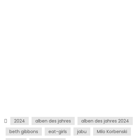
2024
alben des jahres
alben des jahres 2024
beth gibbons
eat-girls
jabu
Milo Korbenski