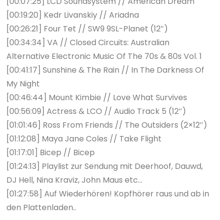
[00:07:25] LCD Soundsystem // American Dream
[00:19:20] Kedr Livanskiy // Ariadna
[00:26:21] Four Tet // SW9 9SL-Planet (12″)
[00:34:34] VA // Closed Circuits: Australian
Alternative Electronic Music Of The 70s & 80s Vol. 1
[00:41:17] Sunshine & The Rain // In The Darkness Of
My Night
[00:46:44] Mount Kimbie // Love What Survives
[00:56:09] Actress & LCO // Audio Track 5 (12″)
[01:01:46] Ross From Friends // The Outsiders (2×12″)
[01:12:08] Maya Jane Coles // Take Flight
[01:17:01] Bicep // Bicep
[01:24:13] Playlist zur Sendung mit Deerhoof, Dauwd,
DJ Hell, Nina Kraviz, John Maus etc…
[01:27:58] Auf Wiederhören! Kopfhörer raus und ab in
den Plattenladen..